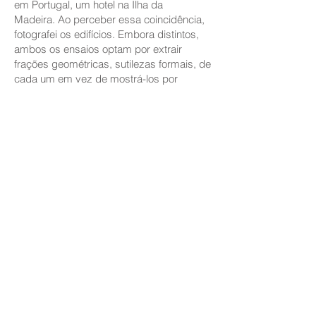
em Portugal, um hotel na Ilha da
Madeira.
Ao perceber essa coincidência,
fotografei os edifícios. Embora distintos,
ambos os ensaios optam por extrair
frações geométricas, sutilezas formais, de
cada um em vez de mostrá-los por
inteiro.
As formas resultantes promovem
um diálogo abstrato entre estes dois
grandes modernistas, um de natureza
mais silente, outro de expressão mais
eloquente
headquarters of the Iberê
|
The
Foundation is the only work in Brazil by the
most important Portuguese architect, Siza
Vieira. Like Siza, the main Brazilian
architect, Oscar Niemeyer, also has only
one work in Portugal, a hotel on Madeira
Island. Upon realizing this coincidence, I
photographed the buildings. Although
distinct, both essays choose to extract
geometric fractions, formal subtleties, from
each one instead of showing them in full.